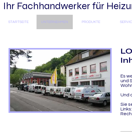
Ihr Fachhandwerker für Heizun
STARTSEITE
UNTERNEHMEN
PRODUKTE
SERVI
LO
In
Es we
und S
Wohn
Und d
Sie s
Links
Recht