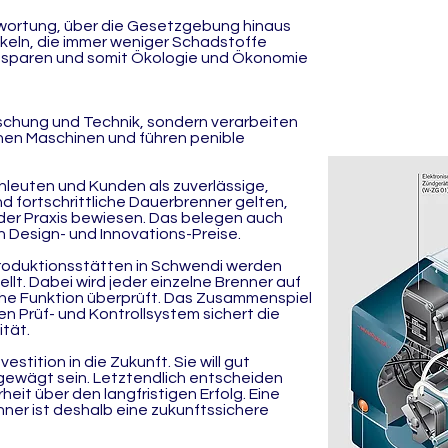
twortung, über die Gesetzgebung hinaus
eln, die immer weniger Schadstoffe
e sparen und somit Ökologie und Ökonomie
orschung und Technik, sondern verarbeiten
nen Maschinen und führen penible
leuten und Kunden als zuverlässige,
 fortschrittliche Dauerbrenner gelten,
 der Praxis bewiesen. Das belegen auch
 Design- und Innovations-Preise.
roduktionsstätten in Schwendi werden
llt. Dabei wird jeder einzelne Brenner auf
che Funktion überprüft. Das Zusammenspiel
n Prüf- und Kontrollsystem sichert die
tät.
vestition in die Zukunft. Sie will gut
ewägt sein. Letztendlich entscheiden
heit über den langfristigen Erfolg. Eine
ner ist deshalb eine zukunftssichere