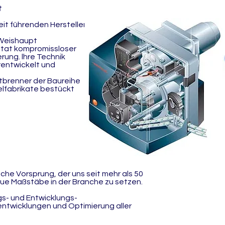
t
eit führenden Hersteller
 Weishaupt
ltat kompromissloser
rung. lhre Technik
entwickelt und
brenner der Baureihe
lfabrikate bestückt
sche Vorsprung, der uns seit mehr als 50
eue Maßstäbe in der Branche zu setzen.
s- und Entwicklungs-
ntwicklungen und Optimierung aller