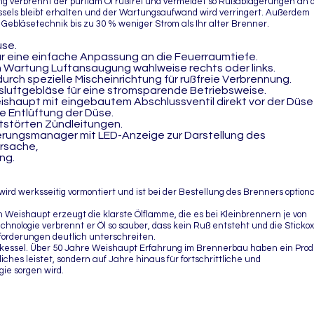
g verbrennt der purflam Öl rußfrei und vermeidet so Rußablagerungen an 
sels bleibt erhalten und der Wartungsaufwand wird verringert. Außerdem
 Gebläsetechnik bis zu 30 % weniger Strom als Ihr alter Brenner.
se.
r eine einfache Anpassung an die Feuerraumtiefe.
n Wartung Luftansaugung wahlweise rechts oder links.
rch spezielle Mischeinrichtung für rußfreie Verbrennung.
luftgebläse für eine stromsparende Betriebsweise.
shaupt mit eingebautem Abschlussventil direkt vor der Düse
le Entlüftung der Düse.
tstörten Zündleitungen.
rungsmanager mit LED-Anzeige zur Darstellung des
ursache,
ng.
rd werksseitig vormontiert und ist bei der Bestellung des Brenners optiona
 Weishaupt erzeugt die klarste Ölflamme, die es bei Kleinbrennern je von
chnologie verbrennt er Öl so sauber, dass kein Ruß entsteht und die Stickox
forderungen deutlich unterschreiten.
izkessel. Über 50 Jahre Weishaupt Erfahrung im Brennerbau haben ein Pro
hes leistet, sondern auf Jahre hinaus für fortschrittliche und
ie sorgen wird.