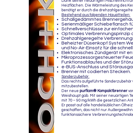
Dank seiner neuartigen Mischeinrichtun
Heizflächen. Die Wärmeleistung des Kes
benötigt er durch die drehzahlgeregelte
Bestehend aus folgenden Hauptteilen:
Schallgedämmtes Brennergehäu
Serienmäßiger Schiebeflansch fü
Schnellverschlüsse zur einfache
Optimales Verbrennungsprinzip du
Drehzahlgeregelte Verbrennungs
Beheizter Düsenkopf System Wei
und No-Air-Einsatz für die schnel
Elektronisches Zündgerät mit en
Mikroprozessorgesteuerter Feue
Funktionsablaufes und der Stör
e-BUS-Anschluss und Störausga
Brenner mit codierten Steckern.
Sonderzubehör:
Das rechts aufgeführte Sonderzubehör wi
mitzubestellen.
Der neue
purflam® Kompaktbrenner
von
Weishaupt gab. Mit seiner neuartigen Te
mit 70 – 90 mg/kWh die gesetzlichen An
Er passt auf alle handelsüblichen Ölhe
geschaffen, das nicht nur Außergewöhnlic
funktionssichere Verbrennungstechnolog