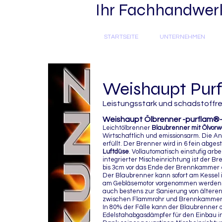
Ihr Fachhandwerke
STARTSEITE
UNTERNEHMEN
Weishaupt Pur
Leistungsstark und schadstoffre
Weishaupt Ölbrenner -purflam®-
Leichtölbrenner
Blaubrenner mit Ölvor
Wirtschaftlich und emissionsarm. Die 
erfüllt. Der Brenner wird in 6 fein abg
Luftdüse
. Vollautomatisch einstufig ar
integrierter Mischeinrichtung ist der
bis 3cm vor das Ende der Brennkammer
Der Blaubrenner kann sofort am Kessel
am Gebläsemotor vorgenommen werden
auch bestens zur Sanierung von älteren
zwischen Flammrohr und Brennkammeren
In 80% der Fälle kann der Blaubrenner 
Edelstahabgasdämpfer für den Einbau in 