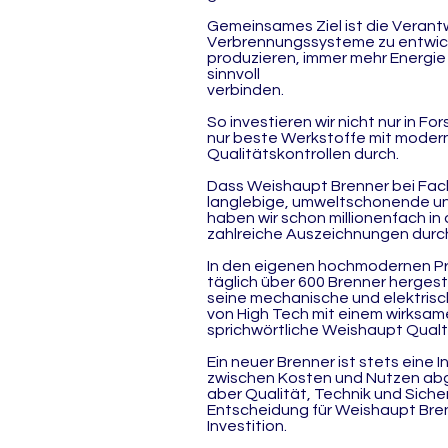
Gemeinsames Ziel ist die Veran
Verbrennungssysteme zu entwick
produzieren, immer mehr Energi
sinnvoll
verbinden.
So investieren wir nicht nur in F
nur beste Werkstoffe mit moder
Qualitätskontrollen durch.
Dass Weishaupt Brenner bei Fach
langlebige, umweltschonende und
haben wir schon millionenfach in
zahlreiche Auszeichnungen durch
In den eigenen hochmodernen P
täglich über 600 Brenner hergeste
seine mechanische und elektris
von High Tech mit einem wirksame
sprichwörtliche Weishaupt Qualti
Ein neuer Brenner ist stets eine In
zwischen Kosten und Nutzen abg
aber Qualität, Technik und Sicher
Entscheidung für Weishaupt Bren
Investition.