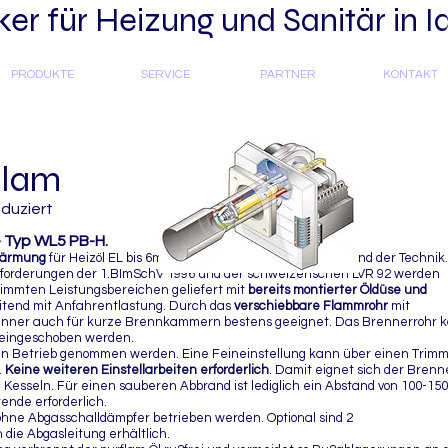
r für Heizung und Sanitär in I
PRODUKTE
SERVICE
PARTNER
KONTAKT
flam
duziert
 Typ WL5 PB-H.
wärmung
für Heizöl EL bis 6mm
/sec. nach dem neuesten Stand der Technik.
2
Anforderungen der 1.BImSchV 1996 und der schweizerischen LVR 92 werden
estimmten Leistungsbereichen geliefert
mit
bereits montierter Öldüse und
beitend mit Anfahrentlastung. Durch das
verschiebbare Flammrohr
mit
 Brenner auch für kurze Brennkammern bestens geeignet. Das Brennerrohr 
 eingeschoben werden.
 in Betrieb genommen werden. Eine Feineinstellung kann über einen Trim
.
Keine weiteren Einstellarbeiten erforderlich
. Damit eignet sich der Brenn
 Kesseln. Für einen sauberen Abbrand ist lediglich ein Abstand von 100-1
de erforderlich.
ohne Abgasschalldämpfer betrieben werden. Optional sind 2
die Abgasleitung erhältlich.