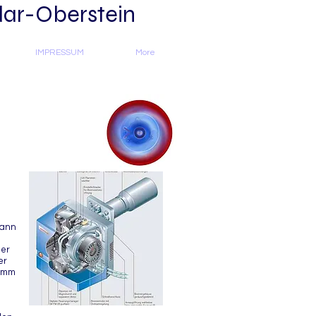
dar-Oberstein
IMPRESSUM
More
kann
mer
er
50mm