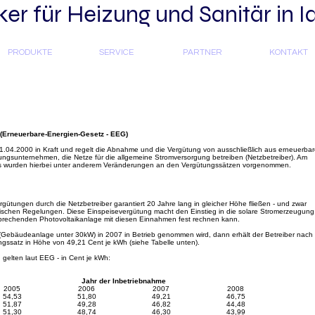
r für Heizung und Sanitär in I
PRODUKTE
SERVICE
PARTNER
KONTAKT
 (Erneuerbare-Energien-Gesetz - EEG)
.04.2000 in Kraft und regelt die Abnahme und die Vergütung von ausschließlich aus erneuerba
gsunternehmen, die Netze für die allgemeine Stromversorgung betreiben (Netzbetreiber). Am
- es wurden hierbei unter anderem Veränderungen an den Vergütungssätzen vorgenommen.
gütungen durch die Netzbetreiber garantiert 20 Jahre lang in gleicher Höhe fließen - und zwar
schen Regelungen. Diese Einspeisevergütung macht den Einstieg in die solare Stromerzeugung
tsprechenden Photovoltaikanlage mit diesen Einnahmen fest rechnen kann.
(Gebäudeanlage unter 30kW) in 2007 in Betrieb genommen wird, dann erhält der Betreiber nach
gssatz in Höhe von 49,21 Cent je kWh (siehe Tabelle unten).
gelten laut EEG - in Cent je kWh:
Jahr der Inbetriebnahme
2005
2006
2007
2008
54,53
51,80
49,21
46,75
51,87
49,28
46,82
44,48
51,30
48,74
46,30
43,99