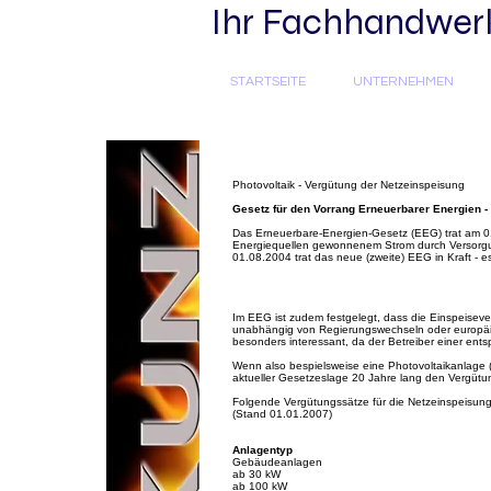
Ihr Fachhandwerke
STARTSEITE
UNTERNEHMEN
Photovoltaik - Vergütung der Netzeinspeisung
Gesetz für den Vorrang Erneuerbarer Energien -
Das Erneuerbare-Energien-Gesetz (EEG) trat am 01
Energiequellen gewonnenem Strom durch Versorgun
01.08.2004 trat das neue (zweite) EEG in Kraft 
Im EEG ist zudem festgelegt, dass die Einspeisever
unabhängig von Regierungswechseln oder europäi
besonders interessant, da der Betreiber einer en
Wenn also bespielsweise eine Photovoltaikanlage 
aktueller Gesetzeslage 20 Jahre lang den Vergütun
Folgende Vergütungssätze für die Netzeinspeisung 
(Stand 01.01.2007)
Anlagentyp
Gebäudeanlagen
ab 30 kW
ab 100 kW