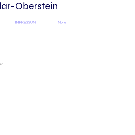
dar-Oberstein
IMPRESSUM
More
ren