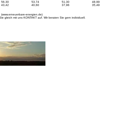
56,30
53,74
51,30
48,99
43,42
40,60
37,96
35,49
 (
www.erneuerbare-energien.de
)
ie gleich mit uns
KONTAKT
auf. Wir beraten Sie gern individuell.