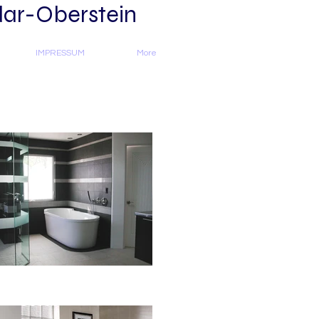
dar-Oberstein
IMPRESSUM
More